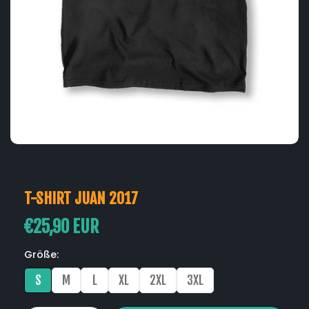
T-SHIRT JUAN 2017
€25,90 EUR
Größe
S
M
L
XL
2XL
3XL