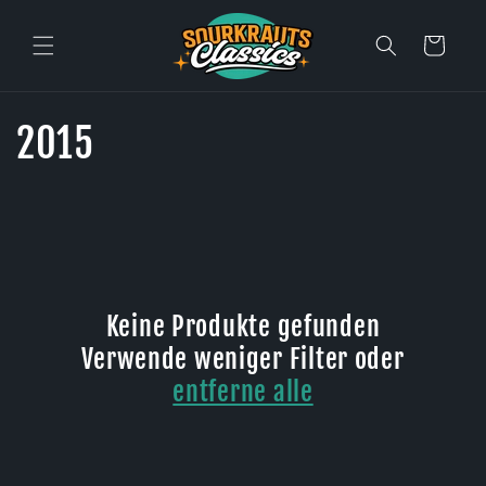
Direkt
zum
Inhalt
Warenkorb
K
2015
a
t
e
Keine Produkte gefunden
g
Verwende weniger Filter oder
o
entferne alle
r
i